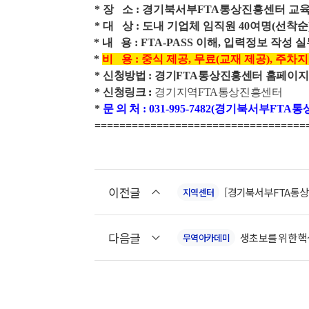
*
장
소
: 경기북서부FTA통상진흥센터 교
* 대 상
: 도내 기업체 임직원 40여명(선착순
*
내
용
: FTA-PASS 이해, 입력정보 작성 
*
비 용
: 중식 제공,
무료(교재 제공), 주차
*
신청방법
:
경기
FTA
통상진흥센터 홈페이지 
*
신청링크
:
경기지역FTA통상진흥센터
*
문 의 처
: 031-995-7482(경기북서부F
==================================
이전글
[경기북서부FTA통상진
지역센터
다음글
생초보를 위한 핵
무역아카데미