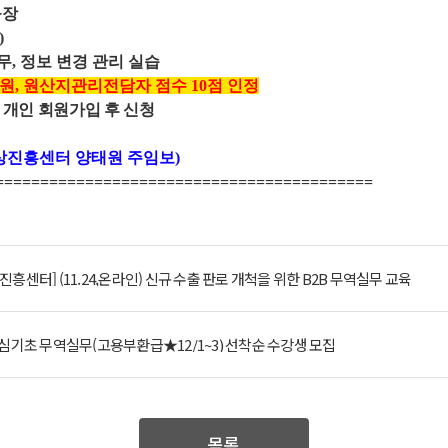
육장
)
실무, 정보 변경 관리 실습
지원, 원산지관리전담자 점수 10점 인정
개인 회원가입 후 신청
TA통상진흥센터 양태원 주임보)
=====================================
===
=
=
흥센터] (11.24,온라인) 신규 수출 판로 개척을 위한 B2B 무역실무 교육
심기초 무역실무(고용부환급★12/1~3) 선착순 수강생 모집
목록