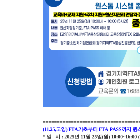
==================================
(11.25,고양) FTA기초부터 FTA-PASS까지
*
일
시
: 2025
년
11
월
25
일
(월
) 10:00~16:0