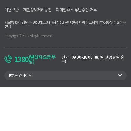
이용약관
개인정보처리방침
이메일주소 무단수집 거부
서울특별시 강남구 영동대로 511(삼성동) 무역센터 트레이드타워 FTA·통상 종합지원
센터
Copyrightⓒ KITA. All right reserved.
(발신자 요금 부
1380
운
월~금 09:00~18:00 (토, 일 및 공휴일 휴
담)
영
무)
시
간
관
FTA 관련사이트
련
지
부
이
동
링
크
리
스
트