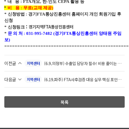
*
내
용
: FTA개요, 한-인도 CEPA 활용 등
*
비 용
:
무료(교재 제공)
*
신청방법
:
경기
FTA
통상진흥센터 홈페이지 개인 회원가입 후
신청
:
경기지역FTA통상진흥센터
*
신청링크
*
문 의 처
: 031-995-7482 (경기FTA통상진흥센터 양태원 주임
보)
================================================
이전글
(6.9,의정부) 수출입 담당자 필수! 비용 줄이는 통
지역센터
관, 환급 실무 교육
다음글
(6.19,파주) FTA사후검증 대응 실무 핵심 포인트
지역센터
교육
목록