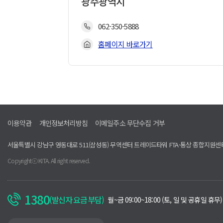
광주광역시
062-350-5888
홈페이지 바로가기
이용약관
개인정보처리방침
이메일주소 무단수집 거부
서울특별시 강남구 영동대로 511(삼성동) 무역센터 트레이드타워 FTA·통상 종합지원센
Copyrightⓒ KITA. All right reserved.
1380
(발신자 요금 부담)
운
월~금 09:00~18:00 (토, 일 및 공휴일 휴무)
영
시
간
관