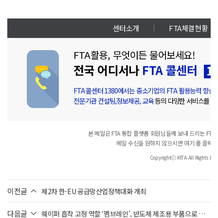
서류 점검 등이 성공적으로 진행됐다. 이를 통해 첫 수출
른 
계약이 성공적으로 마무리될 수 있었다. 컨설턴트의 전
를 
폭적인 지원과 이를 잘 이행한 I사 실무진의 노력 덕분
한다
센터소개
FTA체결현황
이다.●실무형 FTA 교육과 원산지증명 체계 구축컨설
원산
턴트는 I사의 수출 프로세스를 전면 정비하기로 했다.
은 
FTA활용, 무엇이든 물어보세요!
우선 제조사로부터 정식 원산지(포괄)확인서를 수취하
에 
전국 어디서나
FTA 콜센터
고 HS CODE를 검토해서 한-중 FTA 적용 가능 품목을
았더
확정했다. 그 후 BOM 및 원산지 증명서류 표준양식을
면 
FTA 콜센터 1380에서는 중소기업의 FTA 활용능력 향상
지도하며, 실제 수출물품에 대한 원산지증명서를 I사 실
회 
전문기관 컨설팅,정보제공, 교육
등의 다양한 서비스를 보
무자가 직접 발급하도록 지원했다.아울러 인증수출자
제도 설명과 사후검증 대응훈련을 진행하여 자율적 발
급이 가능한 내부 통제 체계를 마련했다. 해당 과정에서
본 메일은 FTA 통합 플랫폼 회원님들께 보내 드리는 FTA통합
FTA 이해뿐 아니라 수출통관·물류 규정까지 전 단계 교
메일 수신을 원하지 않으시면
여기
를 클릭하
육이 병행됐다. 단순 자문이 아닌 ‘무역 실무 결합형 컨
Copyrightⓒ KITA All Rights Res
설팅’이 진행된 셈이다.●FTA 기반 첫 수출 성공컨설팅
이 완료된 2025년, I사는 한-중 FTA를 기반으로 중국 시
장에 화장품과 건강식품의 첫 수출을 달성했다. 주요 품
이전글
제2차 한-EU 공급망산업정책대화 개최
목은 스킨케어 3종과 건강 식품군 2종이다. 위생허가 취
득을 병행함으로써 반복 수출이 가능한 시스템을 확립
다음글
웨이퍼 흡착 고정 역할 ‘멤브레인’, 반도체 제조용 부품으로 분
할 수 있었다.동시에 원산지증명서를 기업 자체 발급으