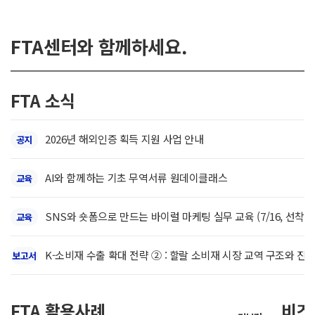
다.* 포괄적 경제동반자협정(Comprehensive Economic Partnership 
달러, %) : 메모리반도체 321(+255), 시스템반도체 45(+6)* 메모리 고정가격 추
환급* 제도를 운영하
Agreement, FTA)의 일종으로 상품 관세인하 등 무역자유화 외에 
4.80→37.5(+682%), (NAND128Gb) 2.92→26.5(+807%)컴퓨터(41
산해 정산받는 개별환
과 세르비아는 2023년 한-세르비아 총리회담을 계기로 CEPA 협상 개시를 
FTA센터와 함께하세요.
무선통신기기(14.6억 달러, +12.6%) 수출은 신제품 판매 호조에 따른 국
환급〕 중소기업을 
상 및 다수의 회기간 협상을 통해 협상을 타결하였다.양측은 상품양허, 원산지
억 달러, +9.4%) 수출은 모바일 신제품 출시 등의 영향으로 소폭 증가해 I
한 간이정액환급률표에
심 분야를 중심으로 집중 협의를 진행하였으며, 총 12개 챕터에 대한 협상
%) : 반도체372(+169), 컴퓨터42(+291), 디스플레이15(+9), 무선통신1
제도기존에는 두 방식
서 한-세르비아 CEPA 타결을 선언하였다.【한-세르비아 CEPA 의의 및
FTA 소식
조업일수 감소, 국내 화재로 인한 자동차 부품 일부 공급 애로, 중동전쟁으
번개정을 통해 제한
한 인적자원, EU 인접 입지 및 광범위한 FTA 네트워크를 보유한 서부발
향으로 감소했으며, 선박(26.1억 달러, +16.7%) 수출은 LNG선 등 
을 확대하였다. 간
의 비용 상승에 따라 새로운 제조·투자 협력국으로 주목받고 있는바, 양국
릿수 증가세를 보였다.* IT 품목별 수출(억불, %) : 자동차 58(△6), 차부품
2026년 해외인증 획득 지원 사업 안내
은 1년으로 단축하
공지
반 구축의 필요성이 증대되었다.한-세르비아 CEPA는 우리나라가 발칸 
(52.5억 달러, +46.6%) 수출액은 유가 상승으로 인한 높은 수출 단가가
다.셋째, 소요량* 
체, 전기차, 자동차 부품 등 우리 주력 수출품에 대한 세르비아 시장개방을
수출통제 조치가 시행되고 있는 휘발유·경유·등유의 경우 전년 동기간 대비수출 물
있도록 개선한다.*
정적이고 예측가능한 비즈니스 환경을 조성할 것으로 기대된다. 특히, 최종
AI와 함께하는 기초 무역서류 원데이클래스
교육
소했다. 석유화학(37.0억달러, +11.1%) 수출액은 유가 상승의 제품
의 양으로서 환급금 
수입액 기준 96% 달성하여 ‘24년 발효된 중국-세르비아 FTA(수입액 
상승하여 상대적으로 낮은 증가율을 기록했으며, 내수 공급을 우선함에 따라
하는 과정에서 경제적
상교섭본부장은 “한-세르비아 CEPA 타결은 서부 발칸 지역 핵심 파트
SNS와 숏폼으로 만드는 바이럴 마케팅 실무 교육 (7/16, 선착순
교육
$/b) 및 수출단가($/톤) : 유가103.2(+61.9%), 석유제품1,216(+92.4
관세 등의 금액에서
계기가 될 것”이라며, “보호무역주의 확산과 글로벌 공급망 재편 등 급변하
(억불, %) : 석유제품53(+47), 석유화학37(+11), 이차전지7(+31)(소재·
부산물 공제비율을 환
시장개방뿐 아니라 공급망, 에너지·광물, AI·바이오 등 미래산업 분야 
K-소비재 수출 확대 전략 ② : 할랄 소비재 시장 교역 구조와 진
자재는 증가했으나, 기존 주력 수출품목인 열연, 후판 등 수출 감소세가 이
보고서
1회계연도 동안 동일
다”며 “양국 기업과 국민이 협정의 혜택을 조기에 체감할 수 있도록 후속
억 달러, +41.5%) 수출은 AI데이터센터 확대로 동·알루미늄 등 수요가 
산정의 편의를 높인다
용】한-세르비아 CEPA는 높은 수준의 시장개방을 바탕으로 우리 기업의 
△6.3%)은 중동전쟁에 따른 물류비용 증가, 美 관세 등 영향으로 소폭 감소
사를 간소화한다.관세
산지·통관· 지재권 등 무역 규범을 현대화하고 공급망·에너지·광물·AI 등 
FTA 활용사례
비즈
38(△6), 철강20(△2), 비철금속17(+41), 전기기기13(△2)(소비재) 바
을 최소화하여 성실기