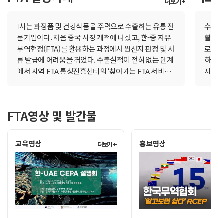
더보기 +
상품 시장 개방 >양측은 품목수 기준 90.2%, 수입액 기준 96% 이상의
군을 중심으로 주요국가에서의 처방 확대 기조가 유지되면서 7개월 연속 플러스
원심사과장은 “이번
을 달성하였다. 특히 세르비아는 WTO 정보기술협정(ITA) 미가입국으로
수출은 K-뷰티에 대한 선호도 확대로역대 5월 중 최대 실적을 경신했다. 한편,
수출기업의 행정부담 
I사는 화장품 및 건강식품을 주력으로 수출하는 유통 전
수출
던 관세를 철폐하기로 약속했다. 또한, 전기차· 하이브리드차 등 친환경차
품(커피, 연초류, 주류 등)과 및 수산가공품(김, 통조림 등)은 감소했으나
장 의견을 반영한 
문기업이다. 처음 중국 시장 개척에 나섰고, 한-중 자유
활 
즉시 철폐하여, 우리 자동차 및 부품 기업들의 세르비아 시장 진출 여건이 
스를 기록했다.* 소비재 품목별 수출(억불, %) : 바이오헬스 14(+5), 화장품 1
무역협정(FTA)를 활용하는 과정에서 원산지 판정 및 서
해 나가겠다”고 밝혔
로 
라면· 조미김·인삼·커피믹스 등 K-푸드, 색조화장품, 스킨케어 등 K-뷰티
품 7(△5), 가전 5(△22)* 화장품 역대 5월 수출 순위(억 달러) : 1위 11.8(‘26
류 발급에 어려움을 겪었다. 수출실적이 전혀 없는 단계
하면
대세르비아 수출에 대한 관세도 철폐될 예정이다. 또한, 최근 세르비아의
식품 세부품목별 수출(억 달러) : 농산가공품 3.0(+10), 수산가공품 0.8(
에서 지역 FTA 통상진흥센터의 ‘찾아가는 FTA 서비
지를
성장세를 보이고 있는 바, 이들 품목에 대한 시장접근도 확보하여 세르비아 
출지역 중 7개 지역 수출이 증가했다.* 증가지역(억 달러, %) : 중국 189(+81), 미
스’를 통해 최초 원산지증명서 발급 및 인증수출자 자격
를 
로 세르비아산 리튬, 코발트, 니켈, 흑연, 희토류 등에 대한 관세를 즉시 
남미 32(+43), 일본 27(+12), 인도 20(+25)대(對)중국 수출(189.0
취득, 중국 위생허가 획득, OEM 협력 체계 확립 등으로
의무
산업 핵심 원자재 공급망의 안정화에 기여할 것으로 기대된다. 한편, 세르
수출 첫해 수만 달러에 달하는 실적을 달성했다. 올해는
다.
을 보이는 가운데 농수산식품·화장품 등 소비재 수출도 양호한 실적을 보이면
가공용 옥수수의 관세를 각각 즉시, 10년 철폐로 양허하는 대신, 쌀, 천연꿀,
FTA영상 및 발간물
지난해의 수출 경험을 바탕으로 4배가량의 수출 목표를
입 
국 수출액(억 달러, %) : 반도체 99(+243), 농수산식품 1.5(+19), 화장품 1
산물에 대한 시장 개방은 최소화하여 상호 이익균형을 달성하였다.< 원산
세웠다. I사는 초기 유통기업이 전문 컨설팅을 통해 FTA
대외
차부품 등은 부진했으나, AI 투자 관련 품목인 반도체·컴퓨터·전기기기 
여 자동차, 석유· 화학제품, 전자·전기기기, 기계류, 가공식품 등 주요 
기반 수출 자율 체계를 구축 한 사례로, 제조기업 중심의
서 
건설용 자재 위주로 수출이 확대되었다.* 5.1~25일 대미국 수출액(억 달러, %)
교육영상
홍보영상
더보기 +
을 도입하였다. 다만 관련 산업의 민감성을 반영하여 신선 농수산물에는 
지원 패러다임을 유통기업으로 확장했다는 점에서 의
련법
3(+1), 철강 2(+28), 자동차 17(△5), 차부품4(△4)대아세안 수출(158
음료에는 주요 재료에 대해 역내산 재료 사용 요건을 두어 국내 생산과 
미가 크다.●내수 기반 기업의 수출 도전 한계I사는
우도
유화학 등 주력 품목이 고르게 증가하며 월 기준 전 기간 역대 최대 실적을 경신
2024년 중국·아세안 수요 증가에 따라 수출 기반 다변
가 
모두 허용하여 기업의 원산지 증명 부담을 완화하는 한편, 서면·간접·방
차 수출은 부진했으나, 반도체·컴퓨터는 세 자릿수의 높은 증가율을 보였으
화를 모색 했다. 그러나 경험이 부족해 국가별 인증 요
에 
신뢰성도 확보하였다.< 신속통관 및 무역원활화 >양측은 수입물품 반출시
를 보이면서 6개월 연속 증가세를 이어갔다.* 5.1~25일 대아세안 수출액(억 달러,
건, 원산지 판정 및 FTA 체계 이해도가 낮았다. 수출 견
시 
반 수입물품은 도착 후 48시간 이내, 특송물품은 6시간 이내 반출을 원
DP7(+20), 석유화학 4(+33) * 5.1~25일 대EU 수출액(억 달러, %) : 반도
적, 통관서류 작성, 인코텀스 조건 등도 제대로 파악하
회의
성 제고에 기여할 것으로 기대된다.< 지식재산권 보호 >양측은 저작권·
4(+29) , 일반기계 4(+16)대중동 수출(12.7억 달러, △7.7%)은 중
는데 어려움을 겪었다.한-중 FTA 특혜관세를 적용하려
명서