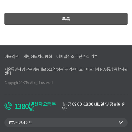
류 ··· 무관세 적용
로 전환했다. 이를 통해 수입 통관 지연이 대폭 줄었고,
세율 면제에 따른 실질 관세 절감 효과도 누렸다. 현재는
목록
제조사 협력단계에서부터 원산지 증명서류 확보를 계
약조건으로 명시해, 사후검증 리스크를 사전에 관리할
수 있게 됐다.I사 담당자는 “컨설팅을 통해 절차적 오류
가 사라지고 바이어 대응이 빨라졌다”며 “수출 효율성
이 이전보다 2배 이상 향상됐다”고 평가했다.●위생허
가 기반 매출 성장과 FTA 자동화 추진2026년 I사는 수
이용약관
개인정보처리방침
이메일주소 무단수집 거부
출 2억 원, 2027년 4억 원 달성을 목표로 잡았다. 이를 위
해 화장품뿐 아니라 건강기능식품과 생활식품 제품군
서울특별시 강남구 영동대로 511(삼성동) 무역센터 트레이드타워 FTA·통상 종합지원
센터
으로 수출품목을 확대하고 있다. 한-중FTA를 활용한 수
출통관 시스템과 인증수출자 자격 덕분에 행정보완 요
Copyrightⓒ KITA. All right reserved.
청이 줄었고, 현지 위생허가 발급으로 신규 품목 등록 절
차도 간소화되었다.컨설턴트는 “비제조 기반이라도 유
통기업이 FTA 제도를 적극적으로 활용하면 수출 확장
(발신자 요금 부
1380
운
월~금 09:00~18:00 (토, 일 및 공휴일 휴
성이 크다”며 “I사가 원산지관리전담자를 중심으로 원
담)
영
무)
시
산지 관리시스템 고도화를 추진 중인 점이 경쟁력의 핵
간
관
심”이라고 분석했다. 향후 회사는 할랄·아세안 인증 취
FTA 관련사이트
련
득, 중동시장 개척, 협력사 공동 브랜드 출시 등 다각적
지