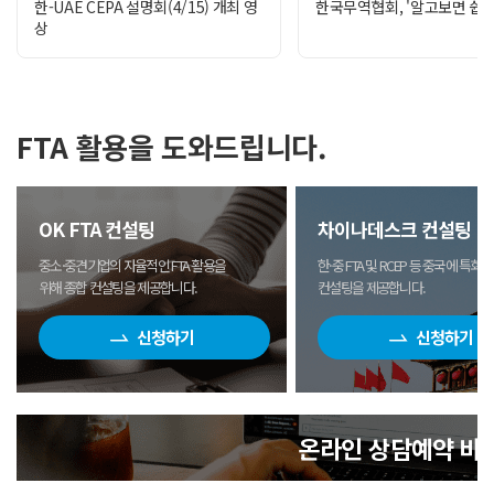
지식재산권 침해에 대응하기 위한 규범을 도입하였다. 특히 저작권 침해 웹
한-UAE CEPA 설명회(4/15) 개최 영
한국무역협회, '알고보면 쉽다'
다수 품목이 감소했으나, 일반기계·석유화학 등 일부 품목은 중동 지역내 수
면 제조사로부터 받은 원산지(포괄)확인서와 BOM(자
일상
상
단을 마련함으로써 우리 기업의 지식재산권 보호 수준을 제고하였다.< 기
동 수출액(억 달러, %) : 자동차 1.7(△27), 일반기계 1.6(+26), 석유화학 
재명세서) 자료가 필수였다. 하지만, 내부 관리 시스템
본다
에도 WTO TBT 협정을 양자관계의 준거규범으로 적용하고, 기술규제 제·개
부재로 인해 발급이 지연됐다. 수출계약 당시 중국 바이
산지
가한 608.0억 달러로, 에너지 수입은(117.5억달러) 15.9% 증가, 에너지 
등 투명성 규범을 도입하였다. 이를 통해 우리 기업의 규제 대응 역량을 
어가 FTA 원산지증명서를 요구했으나 대응이 어려워
혜원
중동 전쟁 등의 영향으로 물량은 감소했으나 고유가에 따른 수입단가 상승으
기대된다.< 위생 및 식물위생(SPS) >양측은 WTO SPS 협정을 양자
계약이 중단될 위기에 놓였다. 이에 I사는 전문가의 도
를 
경우 전월대비로는 증가(4월62.6 → 5월69.8백만배럴)했다. 비에너지는 석유제
FTA 활용을 도와드립니다.
관련한 정보공유 및 통보 체계를 마련하였다. 이를 통해 향후 농축산물 교역
움을 받기 위해 요청했고, 컨설턴트의 맞춤형 컨설팅을
지결
러, +71.0%) 등의 수입이 증가했다.【수지】5월 무역수지는 전년대비 200
다 신속하고 투명하게 협의할 수 있는 기반을 구축하였다.<경제협력>양측
받게 됐다.●수출생산 전 과정의 교육과 실무 지원컨설
르다
1~5월 누적 수지는 1,019.1억 달러로 기존 연간 무역수지 흑자최대 기록을 
턴트는 기업의 수출 준비 상태를 확인한 결과 “FTA 서
특혜
물 분야 협력을 확대하기로 하였다. 특히 리튬·구리·아연 등 핵심광물을
1,019(‘26.1~5월) → 2위 952(‘17년) → 3위 903(’15년)【평가
류작성과 계약 이행 절차 모두 경험이 부족하므로 수출
가로
OK FTA 컨설팅
차이나데스크 컨설팅
물 공급망 다변화와 안정적 조달 기반 마련에 기여할 것으로 기대된다.또한 
기록하면서 정부 출범 이후 12개월 연속으로 수출 플러스를 이어가고 있으
이행 모든 단계 교육이 필요하다”고 판단했다. 이와 함
MFN
제 협력 범위에 포함하고, 산업·제조, 교통·물류, 중소기업, 관광 등 다
중소·중견기업의 자율적인 FTA 활용을
한·중 FTA 및 RCEP 등 중국에 특화된
실적을 경신했다”고 하며, “이는 중동 전쟁으로 인한 유가 상승 등으로 
께 체계적 교육 계획을 수립했다. △수출계약서 및 인보
Tar
정부는 양국 기업과 이해관계자들이 본 CEPA의 혜택을 조기에 체감할 수 
위해 종합 컨설팅을 제공합니다.
컨설팅을 제공합니다.
장품·농수산식품 등 유망소비재 품목 등이 양호한 실적을 보이면서 수출이
이스·패킹리스트 작성법 △물류비 반영 단가 산정 △선
반원
한 후속 절차를 신속히 진행하고, 정식 서명 이후에도 경제적 영향평가, 국
‘26.1~5월 수출·수입 증가율 : 수출+43.4%, 수입+14.0%이어서, “중동
적 절차·통관 프로세스 검토 △대금 회수 및 수출보험
산지
신청하기
신청하기
획이다.한편, 여한구 본부장은 세르비아 아드리아나 메자로비치(Adrijana M
의불확실성은 잔존하고 있다”고 하고, “정부는 주요국과의 긴밀한 협의
신청 등을 통합 지원하는 것으로 방향을 잡았다.I사도
원산
Čadež) 상공회의소 회장 등과 면담을 갖고, 양측은 한-세르비아 CEPA
컨설턴트의 교육을 빠르게 이해하며 수출기업으로 변
등 
수출 환경 조성에 힘쓰는한편, 원유·나프타 등 핵심 수입 원자재의 안정적
었음을 공감하며 향후 전략적 협력관계를 더욱 공고히 해나가기로 하였다.
신을 꾀했다. 인천항 선적 절차 및 비용 구조를 직접 학
사용
동을 적극 지원하겠다”고 밝혔다.출처: 산업통상부
CEPA 타결 시 기대되는 자동차 부품, 전기차· 하이브리드차, 화장품 등
습할 수 있었고, 실제 대금회수기간 산정 등 실무 역량을
등에
온라인 상담예약 바
을 청취하였다. 끝출처: 산업통상부
확보했다. 컨설팅 기간 중 중국 화장품과 식품의 수출 계
에서
약 검토 단계에서 계약조건 검수, 수출보험 가입, 통관
을 