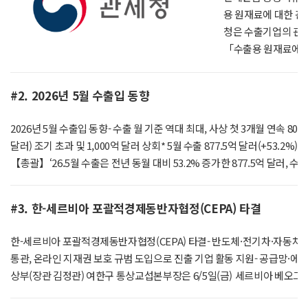
용 원재료에 대한 관
청은 수출기업의 관
「수출용 원재료에 
5월 29일(금)부터
관세 등 환급에 관한
#2. 2026년 5월 수출입 동향
편의성을 높여 수출기
개정(간이정액환급률표
2026년 5월 수출입 동향- 수출 월 기준 역대 최대, 사상 첫 3개월 연속 800억
의2, 제13조의2 신
달러) 조기 초과 및 1,000억 달러 상회* 5월 수출 877.5억 달러(+53.2%), 
제증명서류* 자율발급
【총괄】‘26.5월 수출은 전년 동월 대비 53.2% 증가한 877.5억 달러, 수입은
증명서, 기초원재료
달러 흑자를 기록했다.【수출】5월 수출은 53.2% 증가한 877억 달러로 월
수출용 원재료의 수입
달러를 상회했으며, 반도체 수출은 169%, 반도체 외 품목은 16%로 높
△관세사는 향후 환급
#3. 한-세르비아 포괄적경제동반자협정(CEPA) 타결
60.7% 증가한 42.8억 달러로 사상 처음으로 40억 달러를 넘어섰다.* 역대 수출 
급받을 수 있게 되어
872(‘26.3월) → 3위 859(’26.4월)* 역대 일평균 수출 순위(억 달러) : 1위 42.8(
체 또는 관세사로 
한-세르비아 포괄적경제동반자협정(CEPA) 타결- 반도체·전기차·자동차부
【품목】5월에는 20대 주력 수출 품목 중 12개 품목 수출이 증가했다.(IT) 반
있는 서류를 첨부하
통관, 온라인 지재권 보호 규범 도입으로 진출 기업 활동 지원- 공급망·에
업의 설비투자(Capex) 증가에 따라 메모리 고정가격 상승이 지속되면서 월
외국인투자기업, 환
상부(장관 김정관) 여한구 통상교섭본부장은 6/5일(금) 세르비아 베오그라드에
달러 이상을 기록했다. 특히, 메모리반도체는 D램(186억 달러, +369.8%)과
정액환급률표의 적용
비아 대내외무역부 장관과 한-세르비아 포괄적경제동반자협정(CEPA)* 
였다.* 반도체 역대 월 수출 순위(억 달러) : 1위 372(‘26.5월) → 2위 328(‘
업의 편의를 위해 