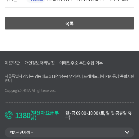
(7/10)
목록
이용약관
개인정보처리방침
이메일주소 무단수집 거부
서울특별시 강남구 영동대로 511(삼성동) 무역센터 트레이드타워 FTA·통상 종합지원
센터
Copyrightⓒ KITA. All right reserved.
(발신자 요금 부
1380
운
월~금 09:00~18:00 (토, 일 및 공휴일 휴
담)
영
무)
시
간
관
FTA 관련사이트
련