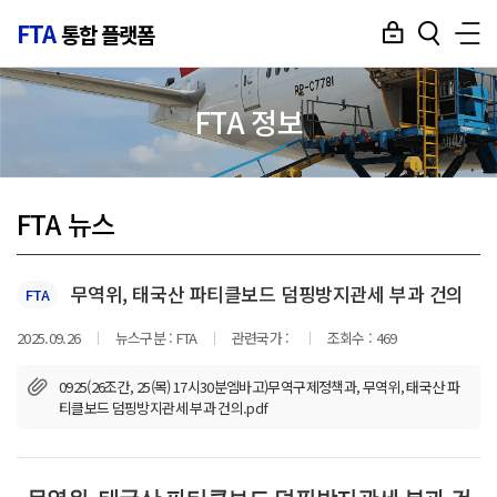
FTA
통합 플랫폼
FTA 정보
FTA 뉴스
무역위, 태국산 파티클보드 덤핑방지관세 부과 건의
FTA
2025.09.26
뉴스구분 :
FTA
관련국가 :
조회수 :
469
0925(26조간, 25(목) 17시30분엠바고)무역구제정책과, 무역위, 태국산 파
티클보드 덤핑방지관세 부과 건의.pdf