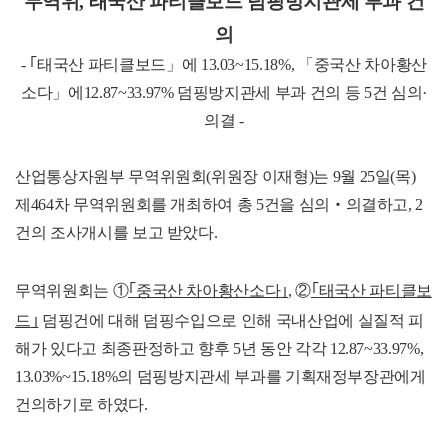
무역위, 태국산 파티클보드 덤핑방지관세 부과 건
의
- ｢태국산 파티클보드」에 13.03~15.18%, 「중국산 차아황산
소다」에12.87~33.97% 덤핑방지관세 부과 건의 등 5건 심의·
의결 -
산업통상자원부 무역위원회(위원장 이재형)는 9월 25일(목)
제464차 무역위원회를 개최하여 총 5건을 심의‧의결하고, 2
건의 조사개시를 보고 받았다.
무역위원회는 ①
｢
중국산 차아황산소다
｣
, ②
｢
태국산 파티클보
드
｣
덤핑건에 대해 덤핑수입으로 인해 국내산업에 실질적 피
해가 있다고 최종판정하고 향후 5년 동안 각각 12.87~33.97%,
13.03%~15.18%의 덤핑방지관세 부과를 기획재정부장관에게
건의하기로 하였다.