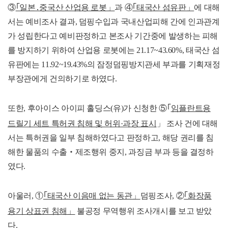
③
｢일본․중국산 산업용 로봇」
과 ④
｢태국산 섬유판」
에 대해
서는 예비조사 결과, 덤핑수입과 국내산업피해 간에 인과관계
가 성립한다고 예비판정하고 본조사 기간중에 발생하는 피해
를 방지하기 위하여 산업용 로봇에는 21.17~43.60%, 태국산 섬
유판에는 11.92~19.43%의 잠정덤핑방지관세 부과를 기획재정
부장관에게 건의하기로 하였다.
또한, 후아이스 아이피 홀딩스(유)가 신청한 ⑤｢
임플란트용
드릴기 세트 특허권 침해 및 허위·과장 표시
」 조사 건에 대해
서는 특허권을 일부 침해하였다고 판정하고, 해당 권리를 침
해한 물품의 수출‧제조행위 중지, 과징금 부과 등을 결정하
였다.
아울러, ①
｢태국산 이음매 없는 동관」
덤핑조사, ②
｢화장품
용기 상표권 침해」
불공정 무역행위 조사개시를 보고 받았
다.