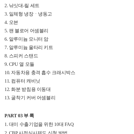
2.
낚싯대-릴 세트
3.
일체형 냉장ㆍ냉동고
4.
오븐
5.
팬 블로어 어셈블리
6.
알루미늄 모니터 암
7.
알루미늄 울타리 키트
8.
스피커 스탠드
9.
CPU 열 모듈
10.
자동차용 충격 흡수 크래시박스
11.
컴퓨터 캐비닛
12.
화분 받침용 이동대
13.
굴착기 커버 어셈블리
PART 03
부 록
1.
대미 수출기업을 위한 10대 FAQ
2. CBP 사전심사제도 신청 방법