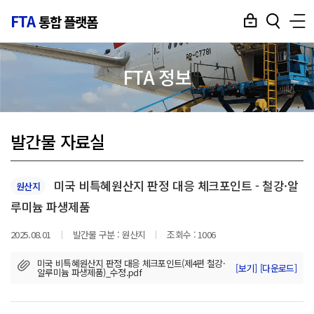
FTA
통합 플랫폼
FTA 정보
발간물 자료실
미국 비특혜원산지 판정 대응 체크포인트 - 철강·알
원산지
루미늄 파생제품
2025.08.01
발간물 구분 :
원산지
조회수 :
1006
미국 비특혜원산지 판정 대응 체크포인트(제4편 철강·
[보기]
[다운로드]
알루미늄 파생제품)_수정.pdf