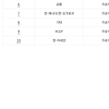
6
공통
가공
7
한-캐나다/한-싱가포르
가공
8
기타
가공
9
RCEP
가공
10
한-아세안
가공