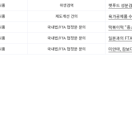
펫푸드 성분검
식품
위생검역
육가공제품 수
식품
제도개선 건의
떡볶이떡 “중
식품
국내법/FTA 협정문 문의
일본과의 FTA
식품
국내법/FTA 협정문 문의
미얀마, 캄보디
식품
국내법/FTA 협정문 문의