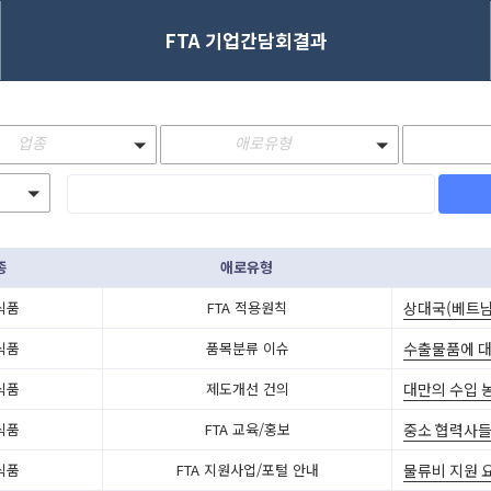
FTA 기업간담회결과
업종
애로유형
종
애로유형
상대국(베트남)
식품
FTA 적용원칙
수출물품에 대
식품
품목분류 이슈
대만의 수입 
식품
제도개선 건의
중소 협력사들
식품
FTA 교육/홍보
물류비 지원 
식품
FTA 지원사업/포털 안내