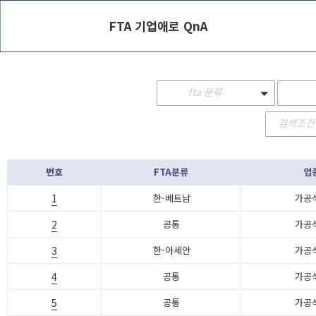
FTA 기업애로 QnA
fta 분류
검색조건
번호
FTA분류
업
1
한-베트남
가공
2
공통
가공
3
한-아세안
가공
4
공통
가공
5
공통
가공